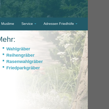
Muslime
Service
Adressen Friedhöfe
Mehr:
Wahlgräber
Reihengräber
Rasenwahlgräber
Friedparkgräber